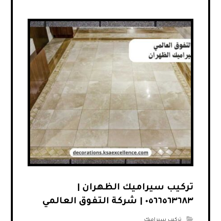
تركيب سيراميك الظهران |
٠٥٦٦٥٦٣٦٨٣ | شركة التفوق العالمي
تركيب سيراميك