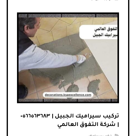
تركيب سيراميك الجبيل | ٠٥٦٦٥٦٣٦٨٣
| شركة التفوق العالمي