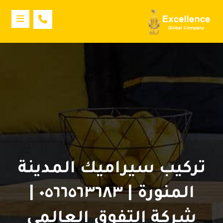
تركيب سيراميك المدينة
المنورة | ٠٥٦٦٥٦٣٦٨٣ |
شركة التفوق العالمي