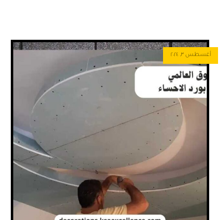
أغسطس ٣, ٢٠٢٤