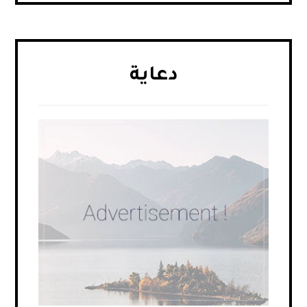
دعاية