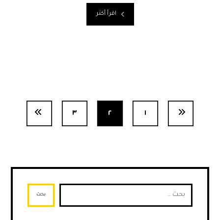
اقرأ أكثر
٣
٢
١
بحث