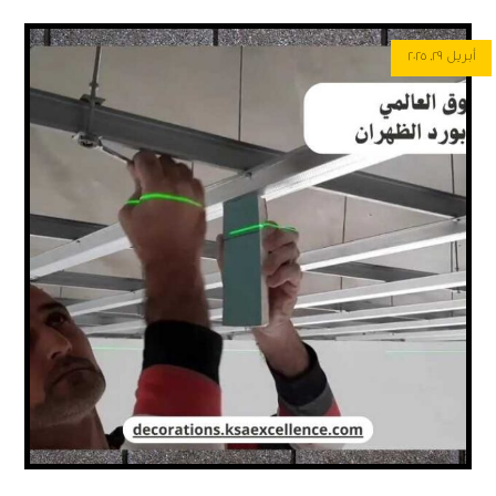
أبريل ٢٩, ٢٠٢٥